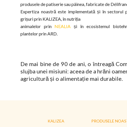
produsele de patiserie sau pâinea, fabricate de Délifran
Expertiza noastră este implementată și în sectorul 
grișuri prin KALIZEA, în nutriția
animalelor prin
NEALIA
și în ecosistemul biotehn
plantelor prin ARD.
De mai bine de 90 de ani, o întreagă Comu
slujba unei misiuni: aceea de a hrăni oameni
agricultură și o alimentație mai durabile.
KALIZEA
PRODUSELE NOAS