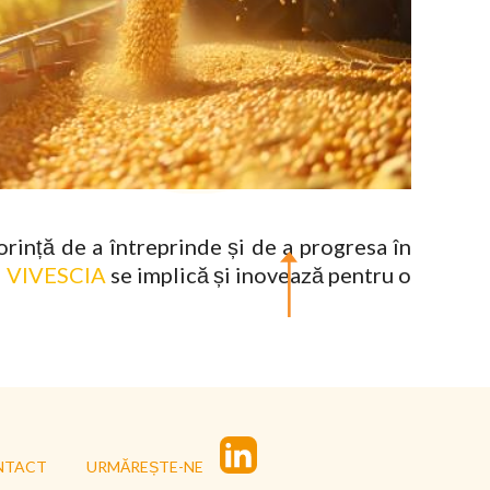
rință de a întreprinde și de a progresa în
i
VIVESCIA
se implică și inovează pentru o
NTACT
URMĂREȘTE-NE