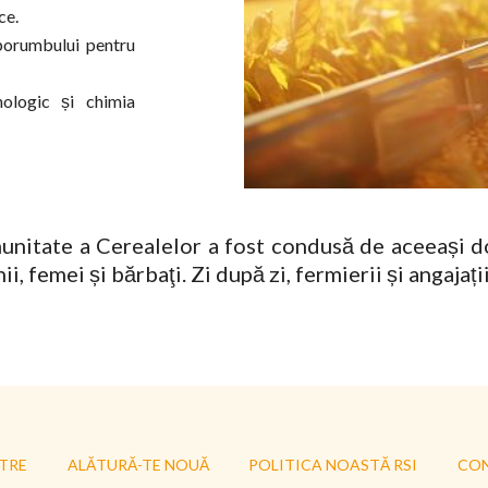
ce.
porumbului pentru
ologic și chimia
nitate a Cerealelor a fost condusă de aceeași do
i, femei și bărbaţi. Zi după zi, fermierii și angajați
TRE
ALĂTURĂ-TE NOUĂ
POLITICA NOASTĂ RSI
CO