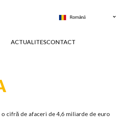
Select
your
language
ACTUALITES
CONTACT
A
o cifră de afaceri de 4,6 miliarde de euro