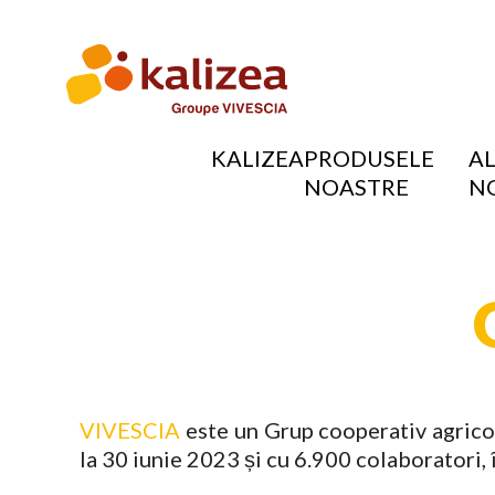
Sari
la
conținutul
principal
KALIZEA
PRODUSELE
A
NOASTRE
N
NAVIGATION
PRINCIPALE
VIVESCIA
este un Grup cooperativ agricol
la 30 iunie 2023 și cu 6.900 colaboratori, î