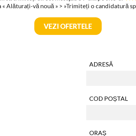
a « Alăturați-vă nouă » > »Trimiteți o candidatură s
VEZI OFERTELE
ADRESĂ
COD POȘTAL
ORAȘ