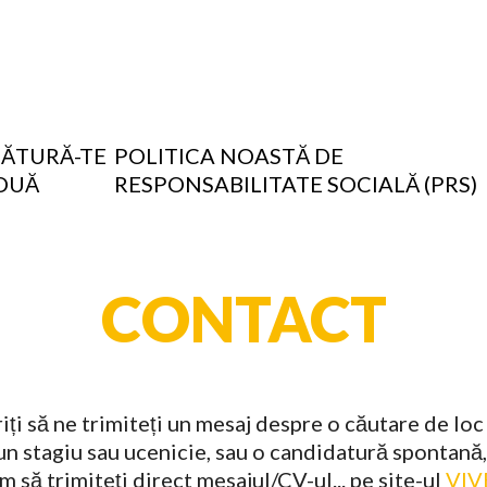
LĂTURĂ-TE
POLITICA NOASTĂ DE
OUĂ
RESPONSABILITATE SOCIALĂ (PRS)
CONTACT
iți să ne trimiteți un mesaj despre o căutare de lo
un stagiu sau ucenicie, sau o candidatură spontană
m să trimiteți direct mesajul/CV-ul... pe site-ul
VIV