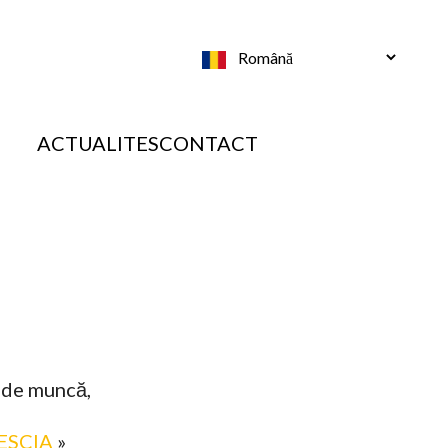
Select
your
language
ACTUALITES
CONTACT
c de muncă,
,
ESCIA
»