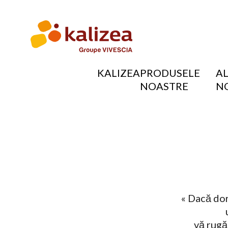
Sari
la
conținutul
principal
KALIZEA
PRODUSELE
A
NOASTRE
N
NAVIGATION
PRINCIPALE
« Dacă dor
vă rugă