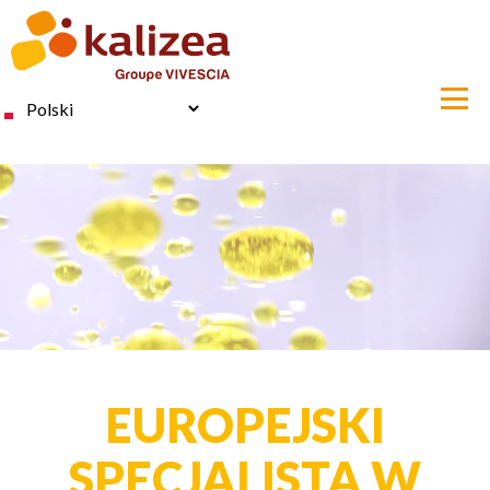
Przejdź
do
treści
Select
your
language
EUROPEJSKI
SPECJALISTA W