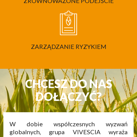
ZRÓWNOWAŻONE PODEJŚCIE
ZARZĄDZANIE RYZYKIEM
CHCESZ DO NAS
DOŁĄCZYĆ?
W dobie współczesnych wyzwań
globalnych, grupa VIVESCIA wyraża