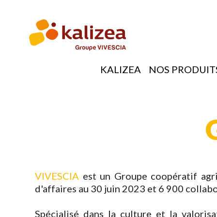
Aller
au
contenu
principal
KALIZEA
NOS PRODUIT
NAVIGATION
PRINCIPALE
VIVESCIA
est un Groupe coopératif agric
d'affaires au 30 juin 2023 et 6 900 collabo
Spécialisé dans la culture et la valoris