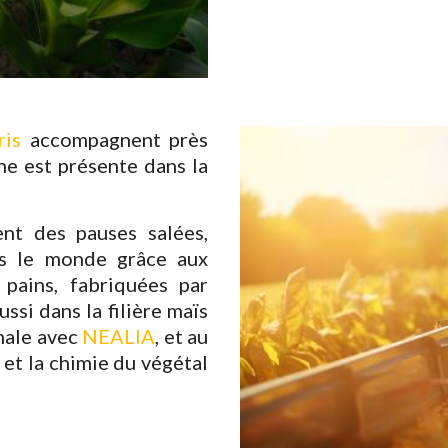
ris
accompagnent près
ine est présente dans la
nt des pauses salées,
ns le monde grâce aux
t pains, fabriquées par
ssi dans la filière maïs
male avec
NEALIA
, et au
et la chimie du végétal