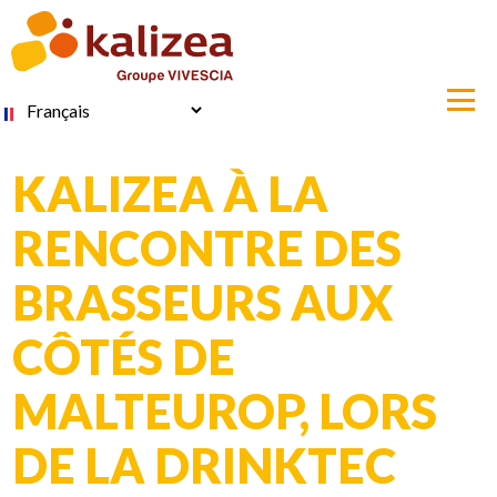
Aller
au
contenu
principal
Select
your
language
KALIZEA À LA
RENCONTRE DES
BRASSEURS AUX
CÔTÉS DE
MALTEUROP, LORS
DE LA DRINKTEC