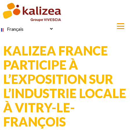
Aller
au
contenu
principal
Select
your
language
KALIZEA FRANCE
PARTICIPE À
L’EXPOSITION SUR
L’INDUSTRIE LOCALE
À VITRY-LE-
FRANÇOIS