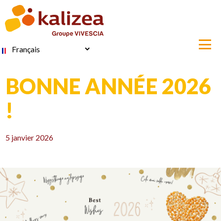
Aller
au
contenu
principal
Select
your
language
BONNE ANNÉE 2026
!
5 janvier 2026