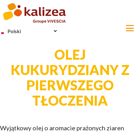
Przejdź
do
treści
Select
your
language
OLEJ
KUKURYDZIANY Z
PIERWSZEGO
TŁOCZENIA
Wyjątkowy olej o aromacie prażonych ziaren