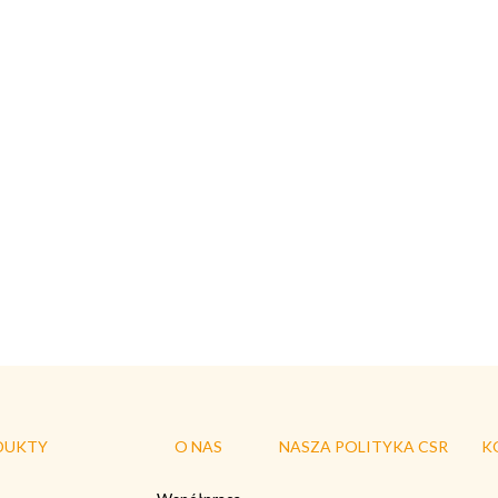
DUKTY
O NAS
NASZA POLITYKA CSR
K