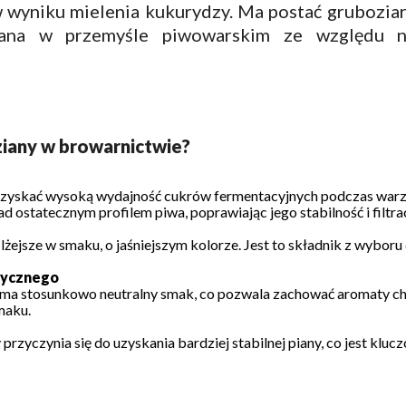
wyniku mielenia kukurydzy. Ma postać gruboziarn
ywana w przemyśle piwowarskim ze względu n
ziany w browarnictwie?
 uzyskać wysoką wydajność cukrów fermentacyjnych podczas warze
ad ostatecznym profilem piwa, poprawiając jego stabilność i filtrac
jsze w smaku, o jaśniejszym kolorze. Jest to składnik z wyboru do 
atycznego
 ma stosunkowo neutralny smak, co pozwala zachować aromaty chm
maku.
przyczynia się do uzyskania bardziej stabilnej piany, co jest klu