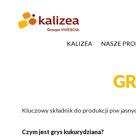
Przejdź
do
treści
KALIZEA
NASZE PR
NAVIGATION
PRINCIPALE
GR
Kluczowy składnik do produkcji piw jasny
Czym jest grys kukurydziana?