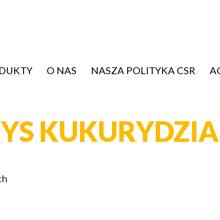
ODUKTY
O NAS
NASZA POLITYKA CSR
A
YS KUKURYDZI
ch