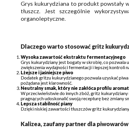
Grys kukurydziana to produkt powstały w 
tłuszcz. Jest szczególnie wykorzyst
organoleptyczne.
Dlaczego warto stosować gritz kukuryd
Wysoka zawartość ekstraktu fermentacyjnego
Grys kukurydziany jest bogaty w skrobię, co pozwala
zwiększenia wydajności fermentacji i lepszej kontroli n
Lżejsze i jaśniejsze piwo
Dodatek gritzu kukurydzianego pozwala uzyskać piwa lże
pożądana jest klarowność.
Neutralny smak, który nie zakłóca profilu arom
W przeciwieństwie do innych zbóż, gritz kukurydziany
pragnących udoskonalić swoją recepturę bez zmiany s
Lepsza stabilność piany
Dzięki niskiej zawartości tłuszczów gritz kukurydziany 
Kalizea, zaufany partner dla piwowarów