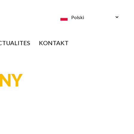
Select
your
language
CTUALITES
KONTAKT
ANY